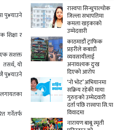
रास्वपा सिन्धुपाल्चोक
मा पु¥याउने
जिल्ला सभापतिमा
कमला खड्काको
उम्मेदवारी
क शिक्षा र
काठमाडौं ट्राफिक
प्रहरीले कबाडी
ने एक सशक्त
व्यवसायीलाई
अनावश्यक दुःख
 तसर्थ, यो
दिएको आरोप
ै पु¥याउने
‘नो भोट’ अभियानमा
सक्रिय रहेकी माया
र्डलगायतका
गुरुङको उम्मेदवारी
दर्ता पछि रास्वपा सि.पा
विवादमा
त गर्नेतर्फ
नारायण बाबू स्मृती