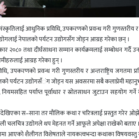
 र संस्कृतिलाई आधुनिक प्रविधि, उपकरणको प्रवन्ध गरी गुणस्तरीय र अन
र उद्योगलाई नेपालको पर्यटन उद्योगसंँग जोड्न आग्रह गरेका छन् ।
रस्कार २०८० तथा दीर्घसाधना सम्मान कार्यक्रमलाई सम्बोधन गर्दै उ
ेमीहरुलाई आग्रह गरेका हुन् ।
धि, उपकरणको प्रवन्ध गरी गुणस्तरीय र अन्तराष्ट्रिय जगतमा प्रतिस
नेपालको पर्यटन उद्योगसंँंग जोड्न यस अवसरमा सबै कलाप्रेमी महा
यमसहित पर्याप्त पूर्वाधार र स्रोतसाधन जुटाउन सहयोग गर्ने मै
जमा देखिएका स–साना तर मौलिक कथा र चरित्रलाई प्रस्तुत गरेर ओ
पाली चलचित्र उद्योगले थप मेहनत गर्ने आफूले अपेक्षा राखेको बताए 
िमा आएको शैलीगत विशेषताले नायकत्वभन्दा कथाका विषयवस्तु र