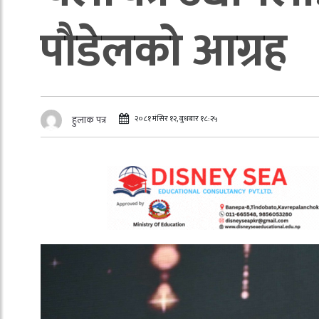
पौडेलको आग्रह
२०८१ मंसिर १२, बुधबार १८:२५
हुलाक पत्र