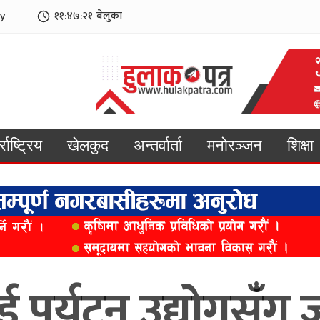
y
११:४७:२२
बेलुका
्राष्ट्रिय
खेलकुद
अन्तर्वार्ता
मनोरञ्जन
शिक्षा
पर्यटन उद्योगसंँग जो