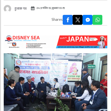
२०८१ मंसिर १२, बुधबार १२:१९
हुलाक पत्र
Shares