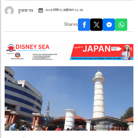
२०८१ मंसिर ९, आईतवार ०८:२४
हुलाक पत्र
Shares