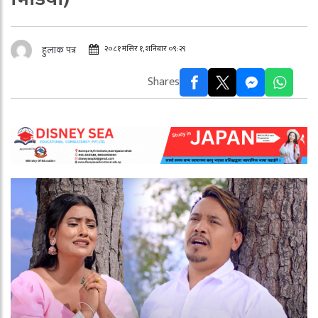
२०८१ मंसिर १, शनिबार ०९:२९
हुलाक पत्र
Shares