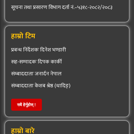
सूचना तथा प्रसारण विभाग दर्ता नं.–५३१८-२०८२/२०८३
हाम्रो टिम
प्रबन्ध निर्देशकः दिनेश भण्डारी
सह-सम्पादकः दिपक कार्की
संम्बाददाताः जनार्दन नेपाल
संम्बाददाताः केशब श्रेष्ठ (धादिङ्)
सबै हेर्नुहोस् !
हाम्रो बारे