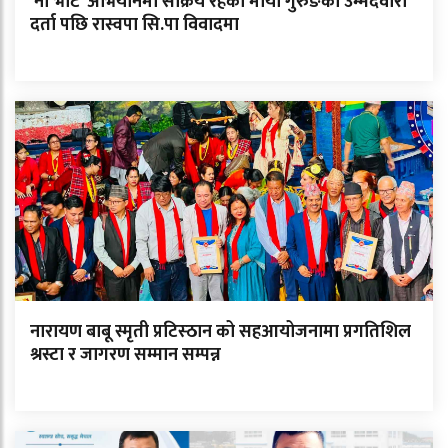
‘नो भोट’ अभियानमा सक्रिय रहेकी माया गुरुङको उम्मेदवारी
दर्ता पछि रास्वपा सि.पा विवादमा
नारायण बाबू स्मृती प्रटिस्ठान को सहआयोजनामा प्रगतिशिल
श्रस्टा र जागरण सम्मान सम्पन्न