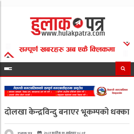
दोलखा केन्द्रविन्दु बनाएर भूकम्पको धक्का
२०८१ कार्तिक ११, आईतवार ०८:०१
हुलाक पत्र