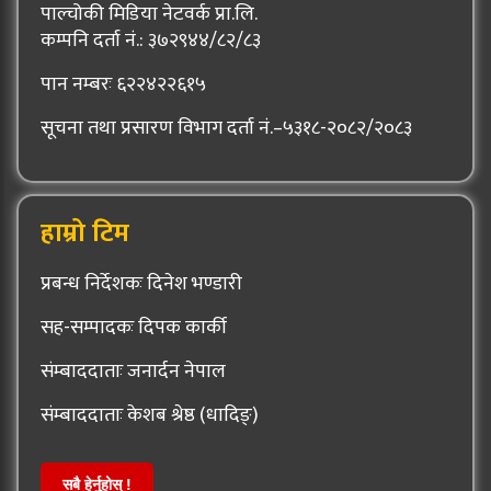
पाल्चोकी मिडिया नेटवर्क प्रा.लि.
कम्पनि दर्ता नं.: ३७२९४४/८२/८३
पान नम्बरः ६२२४२२६१५
सूचना तथा प्रसारण विभाग दर्ता नं.–५३१८-२०८२/२०८३
हाम्रो टिम
प्रबन्ध निर्देशकः दिनेश भण्डारी
सह-सम्पादकः दिपक कार्की
संम्बाददाताः जनार्दन नेपाल
संम्बाददाताः केशब श्रेष्ठ (धादिङ्)
सबै हेर्नुहोस् !