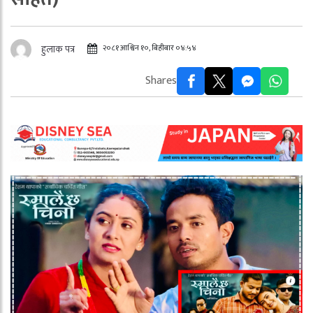
२०८१ आश्विन १०, बिहीबार ०४:५४
हुलाक पत्र
Shares