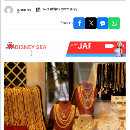
२०८१ आश्विन २, बुधबार ११:४६
हुलाक पत्र
Shares