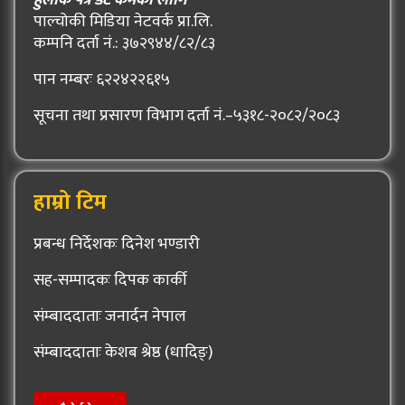
पाल्चोकी मिडिया नेटवर्क प्रा.लि.
कम्पनि दर्ता नं.: ३७२९४४/८२/८३
पान नम्बरः ६२२४२२६१५
सूचना तथा प्रसारण विभाग दर्ता नं.–५३१८-२०८२/२०८३
हाम्रो टिम
प्रबन्ध निर्देशकः दिनेश भण्डारी
सह-सम्पादकः दिपक कार्की
संम्बाददाताः जनार्दन नेपाल
संम्बाददाताः केशब श्रेष्ठ (धादिङ्)