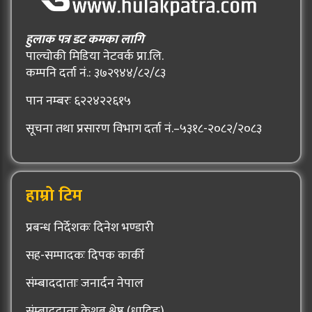
हुलाक पत्र डट कमका लागि
पाल्चोकी मिडिया नेटवर्क प्रा.लि.
कम्पनि दर्ता नं.: ३७२९४४/८२/८३
पान नम्बरः ६२२४२२६१५
सूचना तथा प्रसारण विभाग दर्ता नं.–५३१८-२०८२/२०८३
हाम्रो टिम
प्रबन्ध निर्देशकः दिनेश भण्डारी
सह-सम्पादकः दिपक कार्की
संम्बाददाताः जनार्दन नेपाल
संम्बाददाताः केशब श्रेष्ठ (धादिङ्)