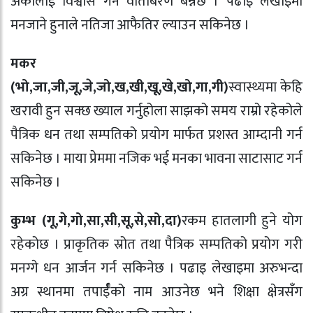
अर्कालाई विश्वास गर्ने वाताबरण बन्नेछ । पढाइ लेखाइमा
मनजाने हुनाले नतिजा आफैतिर ल्याउन सकिनेछ ।
मकर
(भो,जा,जी,जू,जे,जो,ख,खी,खू,खे,खो,गा,गी)
स्वास्थ्यमा केहि
खरावी हुन सक्छ ख्याल गर्नुहोला साझको समय राम्रो रहेकोले
पैत्रिक धन तथा सम्पतिको प्रयोग मार्फत प्रशस्त आम्दानी गर्न
सकिनेछ । माया प्रेममा नजिक भई मनका भावना साटासाट गर्न
सकिनेछ ।
कुम्भ (गू,गे,गो,सा,सी,सू,से,सो,दा)
रकम हातलागी हुने योग
रहेकोछ । प्राकृतिक स्रोत तथा पैत्रिक सम्पतिको प्रयोग गरी
मनग्गे धन आर्जन गर्न सकिनेछ । पढाइ लेखाइमा अरुभन्दा
अग्र स्थानमा तपार्ईँको नाम आउनेछ भने शिक्षा क्षेत्रसँग