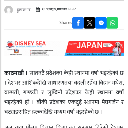
२०८१ भाद्र ४, मंगलवार ०८:०८
हुलाक पत्र
Shares
काठमाडौं ।
सातवटै प्रदेशका केही स्थानमा वर्षा भइरहेको छ
। देशभर आंशिकदेखि साधारणतया बदली रहँदा बिहान मधेस,
वाग्मती, गण्डकी र लुम्बिनी प्रदेशका केही स्थानमा वर्षा
भइरहेको हो । बाँकी प्रदेशका एकदुई स्थानमा मेघगर्जन र
चट्याङसहित हल्कादेखि मध्यम वर्षा भइरहेको छ ।
जल तथा मौसम विज्ञान विभागका अनुसार दिउँसो देशभर