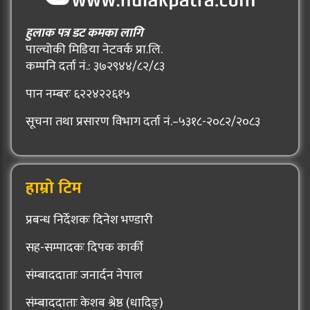
हुलाक पत्र डट कमका लागि
पाल्चोकी मिडिया नेटवर्क प्रा.लि.
कम्पनि दर्ता नं.: ३७२९४४/८२/८३
पान नम्बरः ६२२४२२६१५
सूचना तथा प्रसारण विभाग दर्ता नं.–५३१८-२०८२/२०८३
हाम्रो टिम
प्रबन्ध निर्देशकः दिनेश भण्डारी
सह-सम्पादकः दिपक कार्की
संम्बाददाताः जनार्दन नेपाल
संम्बाददाताः केशब श्रेष्ठ (धादिङ्)