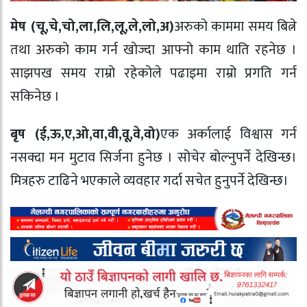
मेष (चू,चे,चो,ला,लि,लू,ले,लो,अ)
अरुको काममा समय बित्ने
तथा अरुको काम गर्न खोज्दा आफ्नो काम थाति रहनेछ ।
साझपख समय राम्रो रहेकोले पढाइमा राम्रो प्रगति गर्न
सकिनेछ ।
बृष (ई,ऊ,ए,ओ,वा,वी,वू,वे,वो)
एक अर्कालाई विश्वास गर्न
नसक्दा मन मुटाव सिर्जना हुनेछ । सोचेर बोल्नुपर्ने देखिन्छ।
मित्रहरु टाढिने भएकाले व्यवहार गर्दा सचेत हुनुपर्ने देखिन्छ।