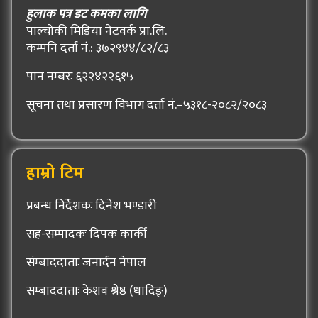
हुलाक पत्र डट कमका लागि
पाल्चोकी मिडिया नेटवर्क प्रा.लि.
कम्पनि दर्ता नं.: ३७२९४४/८२/८३
पान नम्बरः ६२२४२२६१५
सूचना तथा प्रसारण विभाग दर्ता नं.–५३१८-२०८२/२०८३
हाम्रो टिम
प्रबन्ध निर्देशकः दिनेश भण्डारी
सह-सम्पादकः दिपक कार्की
संम्बाददाताः जनार्दन नेपाल
संम्बाददाताः केशब श्रेष्ठ (धादिङ्)