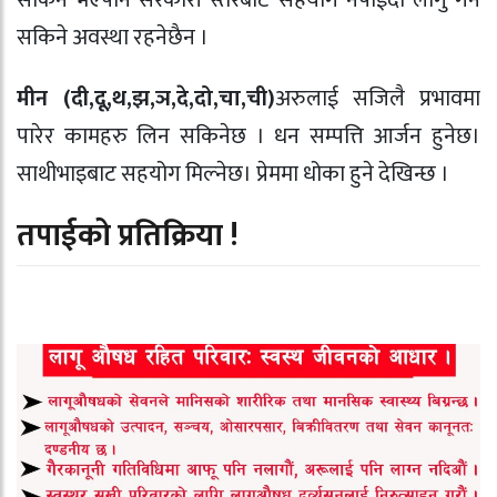
सकिने भएपनि सरकारी स्तरबाट सहयोग नपाईदा लागु गर्न
सकिने अवस्था रहनेछैन ।
मीन (दी,दू,थ,झ,ञ,दे,दो,चा,ची)
अरुलाई सजिलै प्रभावमा
पारेर कामहरु लिन सकिनेछ । धन सम्पत्ति आर्जन हुनेछ।
साथीभाइबाट सहयोग मिल्नेछ। प्रेममा धोका हुने देखिन्छ ।
तपाईको प्रतिक्रिया !