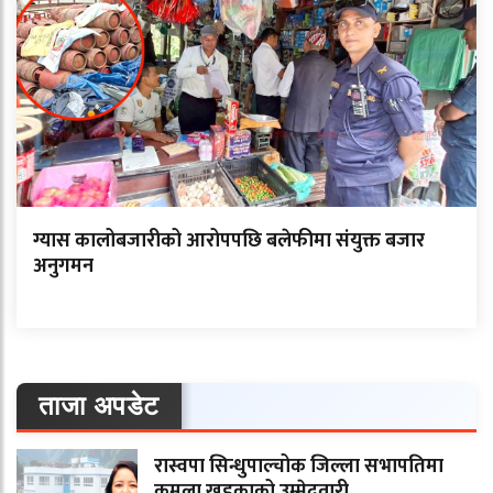
ग्यास कालोबजारीको आरोपपछि बलेफीमा संयुक्त बजार
अनुगमन
ताजा अपडेट
रास्वपा सिन्धुपाल्चोक जिल्ला सभापतिमा
कमला खड्काको उम्मेदवारी