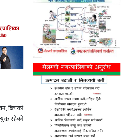
क्न, बिचको
ुक्त रहेको