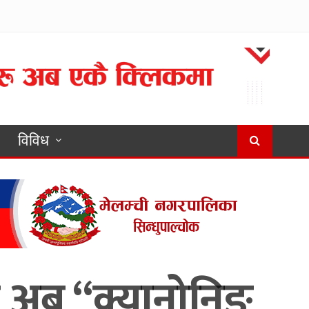
विविध
ा अब “क्यानोनिङ