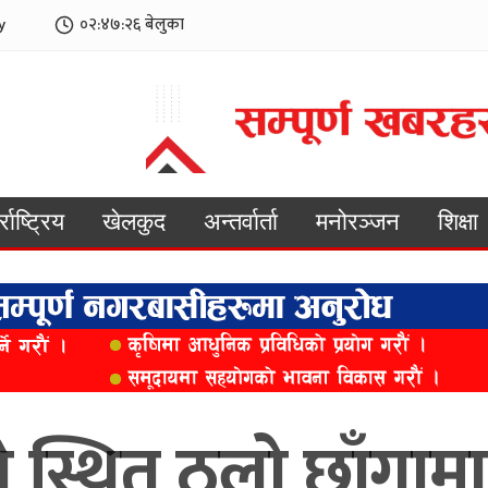
y
०२:४७:२८
बेलुका
्राष्ट्रिय
खेलकुद
अन्तर्वार्ता
मनोरञ्जन
शिक्षा
 स्थित ठूलो छाँगाम