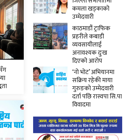
जिल्ला सभापतिमा
कमला खड्काको
उम्मेदवारी
काठमाडौं ट्राफिक
प्रहरीले कबाडी
व्यवसायीलाई
अनावश्यक दुःख
दिएको आरोप
सँग
‘नो भोट’ अभियानमा
्या
सक्रिय रहेकी माया
्धता
गुरुङको उम्मेदवारी
दर्ता पछि रास्वपा सि.पा
विवादमा