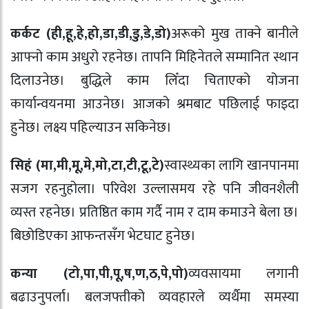
कर्कट (ही,हू,हे,हो,डा,डी,डु,डे,डो)
अरूको मुख ताक्ने बानीले
आफ्नो काम अधुरो रहनेछ। तापनि मिहिनेतले सम्मानित स्थान
दिलाउनेछ। बुद्धिले काम लिँदा चिताएको योजना
कार्यान्वयनमा आउनेछ। आजको श्रमबाट पछिलाई फाइदा
हुनेछ। लक्ष्य पहिल्याउन सकिनेछ।
सिहं (मा,मी,मू,मे,मो,टा,टी,टू,टे)
स्वास्थ्यका लागि खानपानमा
सजग रहनुहोला। परिवेश उल्लासमय रहे पनि जीवनशैली
व्यस्त रहनेछ। प्रतिष्ठित काम गर्दै नाम र दाम कमाउने बेला छ।
बिछोडिएका आफन्तसँग भेटघाट हुनेछ।
कन्या (टो,पा,पी,पू,ष,ण,ठ,पे,पो)
व्यवसायमा लगानी
बढाउनुपर्ला। बलजफ्तीको व्यवहारले व्यर्थैमा समस्या