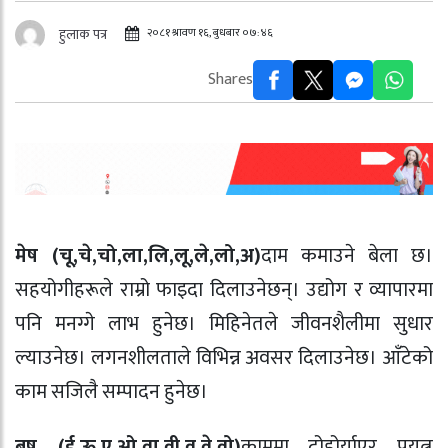
२०८१ श्रावण १६, बुधबार ०७:४६
हुलाक पत्र
Shares
मेष (चू,चे,चो,ला,लि,लू,ले,लो,अ)
दाम कमाउने बेला छ।
सहयोगीहरूले राम्रो फाइदा दिलाउनेछन्। उद्योग र व्यापारमा
पनि मनग्गे लाभ हुनेछ। मिहिनेतले जीवनशैलीमा सुधार
ल्याउनेछ। लगनशीलताले विभिन्न अवसर दिलाउनेछ। आँटेको
काम सजिलै सम्पादन हुनेछ।
बृष (ई,ऊ,ए,ओ,वा,वी,वू,वे,वो)
काममा दोहोर्याएर प्रयत्न