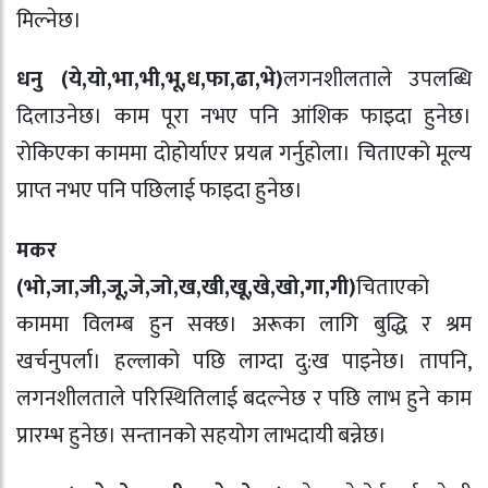
मिल्नेछ।
धनु (ये,यो,भा,भी,भू,ध,फा,ढा,भे)
लगनशीलताले उपलब्धि
दिलाउनेछ। काम पूरा नभए पनि आंशिक फाइदा हुनेछ।
रोकिएका काममा दोहोर्याएर प्रयत्न गर्नुहोला। चिताएको मूल्य
प्राप्त नभए पनि पछिलाई फाइदा हुनेछ।
मकर
(भो,जा,जी,जू,जे,जो,ख,खी,खू,खे,खो,गा,गी)
चिताएको
काममा विलम्ब हुन सक्छ। अरूका लागि बुद्धि र श्रम
खर्चनुपर्ला। हल्लाको पछि लाग्दा दु:ख पाइनेछ। तापनि,
लगनशीलताले परिस्थितिलाई बदल्नेछ र पछि लाभ हुने काम
प्रारम्भ हुनेछ। सन्तानको सहयोग लाभदायी बन्नेछ।