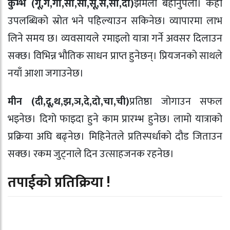
कुम्भ (गू,गे,गो,सा,सी,सू,से,सो,दा)
झमेला बेहोर्नुपर्ला। केही
उपलब्धिको स्रोत भने पहिल्याउन सकिनेछ। व्यापारमा लाभ
लिने समय छ। व्यवसायले रमाइलो यात्रा गर्ने अवसर दिलाउन
सक्छ। विभिन्न भौतिक साधन प्राप्त हुनेछन्। प्रियजनको साथले
नयाँ आशा जगाउनेछ।
मीन (दी,दू,थ,झ,ञ,दे,दो,चा,ची)
प्रतिष्ठा जोगाउन सफल
भइनेछ। दिगो फाइदा हुने काम प्रारम्भ हुनेछ। लामो यात्राको
प्रक्रिया अघि बढ्नेछ। मिहिनेतले प्रतिस्पर्धाको दौड जिताउन
सक्छ। रकम जुट्नाले दिन उत्साहजनक रहनेछ।
तपाईको प्रतिक्रिया !