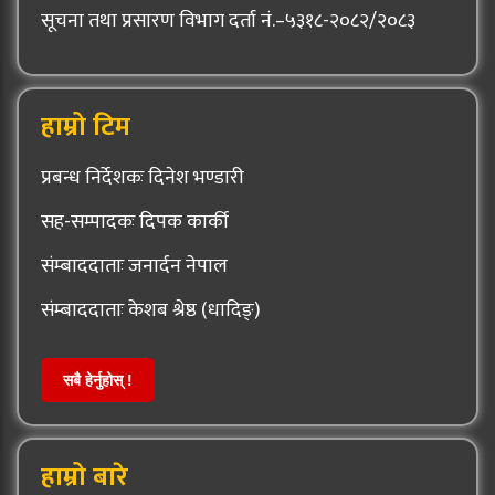
सूचना तथा प्रसारण विभाग दर्ता नं.–५३१८-२०८२/२०८३
हाम्रो टिम
प्रबन्ध निर्देशकः दिनेश भण्डारी
सह-सम्पादकः दिपक कार्की
संम्बाददाताः जनार्दन नेपाल
संम्बाददाताः केशब श्रेष्ठ (धादिङ्)
सबै हेर्नुहोस् !
हाम्रो बारे