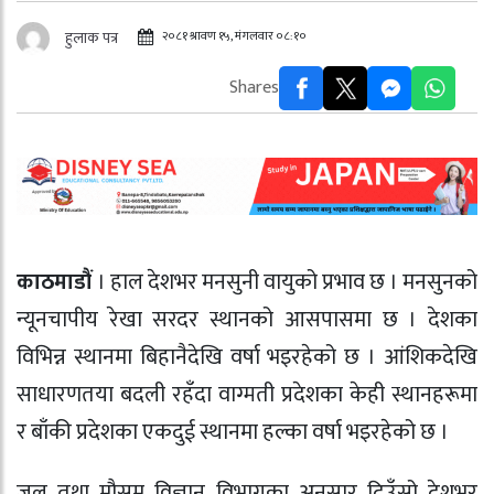
२०८१ श्रावण १५, मंगलवार ०८:१०
हुलाक पत्र
Shares
काठमाडौं
। हाल देशभर मनसुनी वायुको प्रभाव छ । मनसुनको
न्यूनचापीय रेखा सरदर स्थानको आसपासमा छ । देशका
विभिन्न स्थानमा बिहानैदेखि वर्षा भइरहेको छ । आंशिकदेखि
साधारणतया बदली रहँदा वाग्मती प्रदेशका केही स्थानहरूमा
र बाँकी प्रदेशका एकदुई स्थानमा हल्का वर्षा भइरहेको छ ।
जल तथा मौसम विज्ञान विभागका अनुसार दिउँसो देशभर