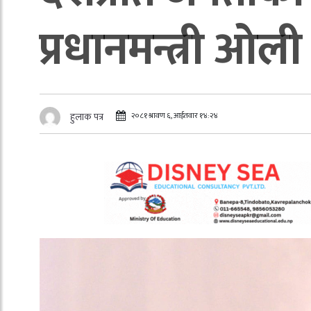
प्रधानमन्त्री ओली
२०८१ श्रावण ६, आईतवार १४:२४
हुलाक पत्र