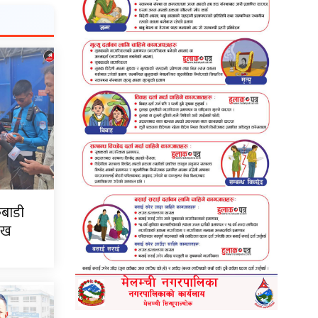
कबाडी
ःख