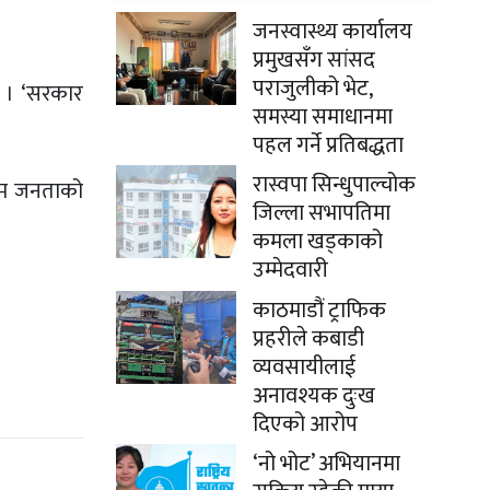
जनस्वास्थ्य कार्यालय
प्रमुखसँग सांसद
पराजुलीको भेट,
ए । ‘सरकार
समस्या समाधानमा
पहल गर्ने प्रतिबद्धता
रास्वपा सिन्धुपाल्चोक
 आम जनताको
जिल्ला सभापतिमा
कमला खड्काको
उम्मेदवारी
काठमाडौं ट्राफिक
प्रहरीले कबाडी
व्यवसायीलाई
अनावश्यक दुःख
दिएको आरोप
‘नो भोट’ अभियानमा