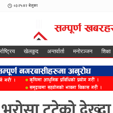
०३:२५:४४
बेलुका
्राष्ट्रिय
खेलकुद
अन्तर्वार्ता
मनोरञ्जन
शिक्षा
भरोसा टुटेको देख्दा 