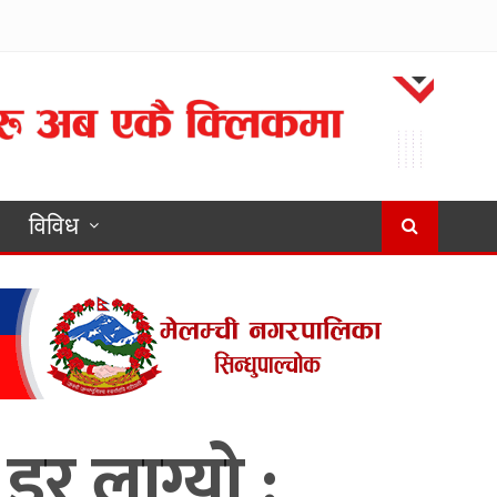
विविध
डर लाग्यो :