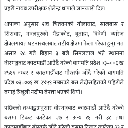
प्रहरी नायब उपरीक्षक शैलेन्द्र थापाले जानकारी दिए।
थापाका अनुसार शव चितवनको गोलाघाट, सालबास र
सिसवार, नवलपुरको गैँडाकोट, भुताहा, त्रिवेणी व्यारेज
क्षेत्रलगायत घटनास्थलबाट तटीय क्षेत्रमा फेला परेका हुन्। गत
असार २८ गते बिहान ३ बजे सिमलताल भन्ने स्थानमा
वीरगञ्जबाट काठमाडौँ आउँदै गरेको बागमति प्रदेश ०३–००६ ख
१५१६ नम्बर र काठमाडौँबाट गौरतर्फ जाँदै गरेको बागमति
प्रदेश ०३–००१ ख २४५९ नम्बरको बस लेदोसहितको पहिरोले
बगाई त्रिशूली नदीमा बेपत्ता भएको थियो।
पछिल्लो तथ्याङ्कअनुसार वीरगञ्जबाट काठमाडौं आउँदै गरेको
बसमा टिकट काटेका २७ र अन्य ११ गरी ३८ तथा
काठमाडौँबाट गौरतर्फ जाँदै गरेको बसमा टिकट काटेका २३ र