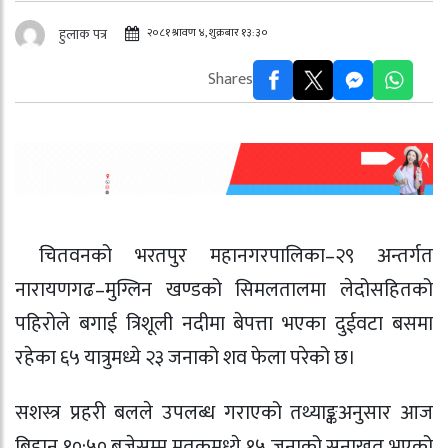
२०८१ श्रावण ४, शुक्रबार १३:३०
हुलाक पत्र
Shares
चितवनको भरतपुर महानगरपालिका–२९ अन्तर्गत
नारायणगढ–मुग्लिन खण्डको सिमलतालमा लेदोसहितको
पहिरोले बगाई त्रिशूली नदीमा बेपत्ता भएका दुईवटा बसमा
रहेका ६५ यात्रुमध्ये २३ जनाको शव फेला परेको छ।
सशस्त्र प्रहरी बलले उपलब्ध गराएको तथ्याङ्कअनुसार आज
बिहान १०:५० बजेसम्म मृतकमध्ये १५ जनाको सनाखत भएको