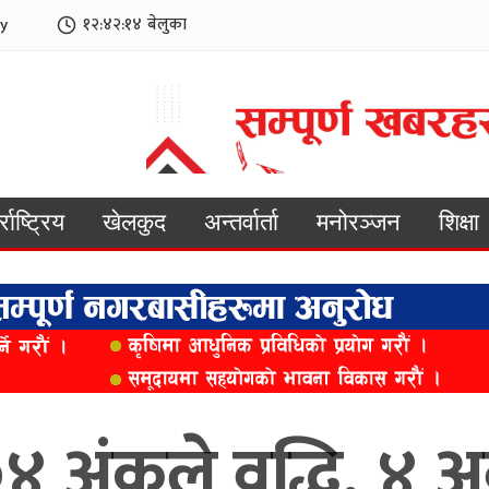
y
१२:४२:१६
बेलुका
्राष्ट्रिय
खेलकुद
अन्तर्वार्ता
मनोरञ्जन
शिक्षा
०४ अंकले वृद्धि, ४ 