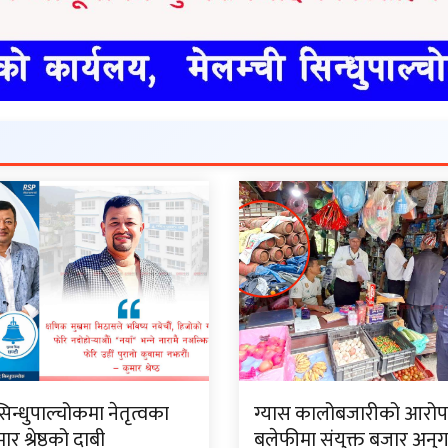
सिन्धुपाल्चोकमा नेतृत्वका
ग्यास कालोबजारीको आरो
र श्रेष्ठको दाबी
बलेफीमा संयुक्त बजार अनु