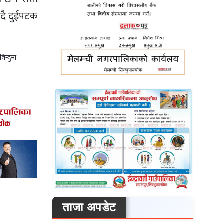
्दै दुईपटक
िन्दुमा
ताजा अपडेट