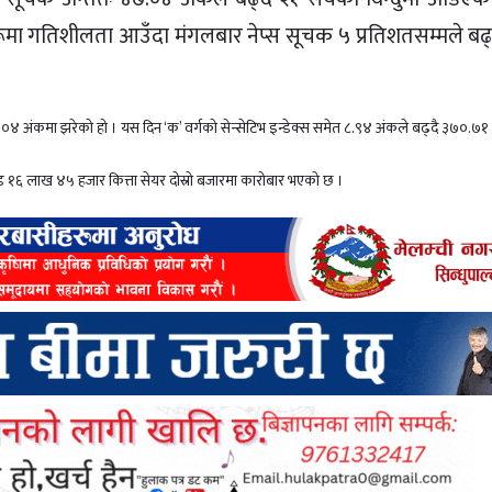
ूमा गतिशीलता आउँदा मंगलबार नेप्स सूचक ५ प्रतिशतसम्मले बढ
.०४ अंकमा झरेको हो । यस दिन ‘क’ वर्गको सेन्सेटिभ इन्डेक्स समेत ८.९४ अंकले बढ्दै ३७०.७१ व
ड १६ लाख ४५ हजार कित्ता सेयर दोस्रो बजारमा कारोबार भएको छ ।