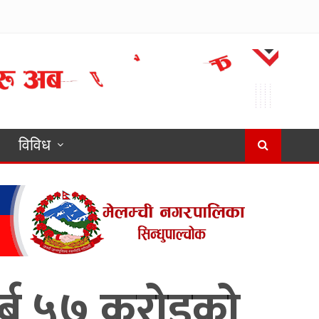
विविध
अर्ब ५७ करोडको