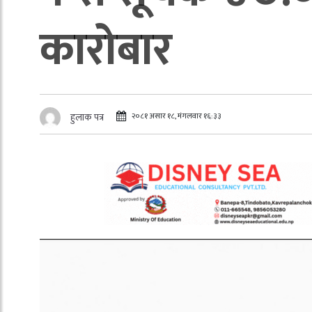
कारोबार
२०८१ असार १८, मंगलवार १६:३३
हुलाक पत्र