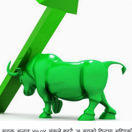
्से सूचक अन्ततः ४७.०४ अंकले बढ्दै २१ सयको विन्दुमा अडिएको