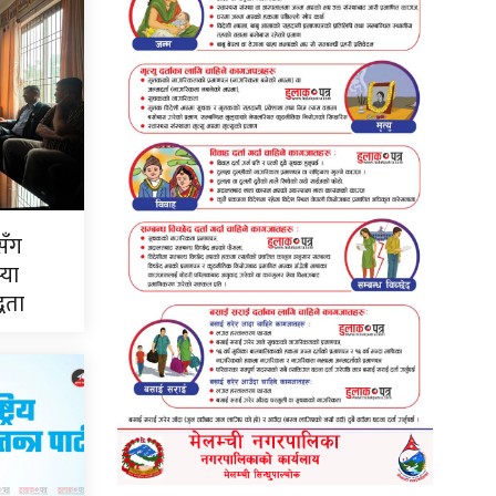
सँग
्या
्धता