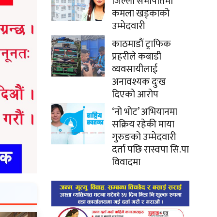
जिल्ला सभापतिमा
कमला खड्काको
उम्मेदवारी
काठमाडौं ट्राफिक
प्रहरीले कबाडी
व्यवसायीलाई
अनावश्यक दुःख
दिएको आरोप
‘नो भोट’ अभियानमा
सक्रिय रहेकी माया
गुरुङको उम्मेदवारी
दर्ता पछि रास्वपा सि.पा
विवादमा