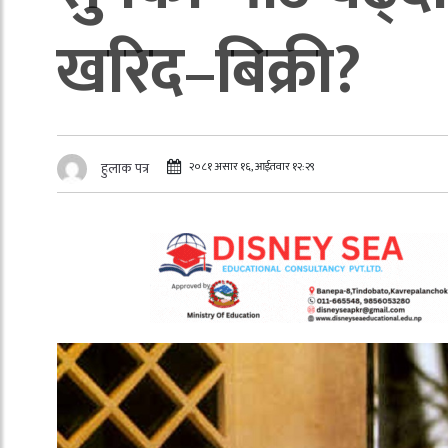
खरिद–बिक्री?
२०८१ असार १६, आईतवार १२:२९
हुलाक पत्र