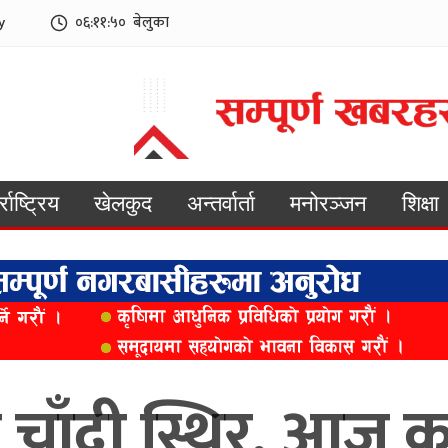
y
०६:११:५२
बेलुका
्राष्ट्रिय
खेलकुद
अन्तर्वार्ता
मनोरञ्जन
शिक्षा
 चाँदी स्थिर, आज कत