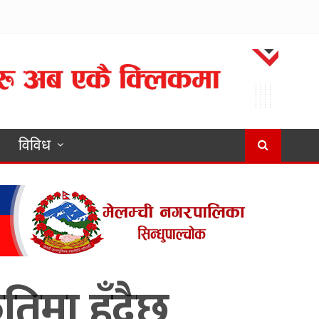
विविध
िमा हुँदैछ