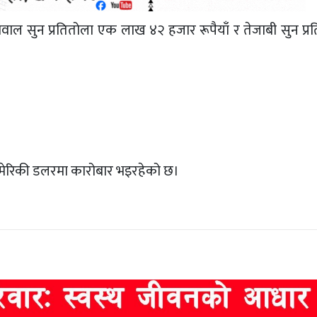
ाल सुन प्रतितोला एक लाख ४२ हजार रूपैयाँ र तेजाबी सुन प्
७ अमेरिकी डलरमा कारोबार भइरहेको छ।