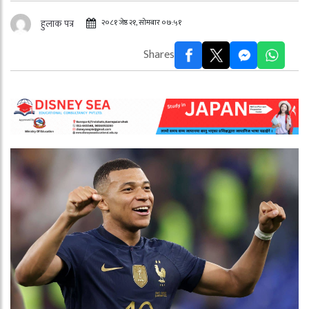
२०८१ जेष्ठ २१, सोमबार ०७:५१
हुलाक पत्र
Shares