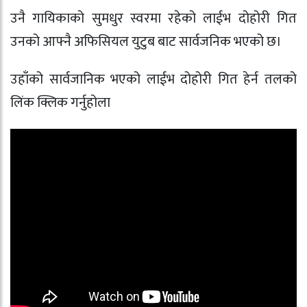
उनै गायिकाको सुमधुर स्वरमा रहेको लाईभ दोहोरी गित
उनको आफ्नै अफिसियल युटुब बाट सार्वजनिक भएको छ।
उहाँको सार्वजानिक भएको लाईभ दोहोरी गित हेर्न तलको
लिंक क्लिक गर्नुहोला