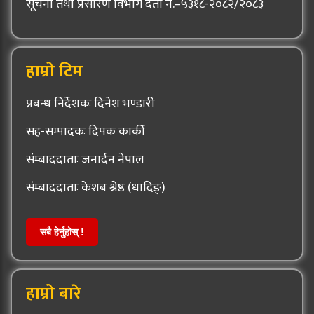
सूचना तथा प्रसारण विभाग दर्ता नं.–५३१८-२०८२/२०८३
हाम्रो टिम
प्रबन्ध निर्देशकः दिनेश भण्डारी
सह-सम्पादकः दिपक कार्की
संम्बाददाताः जनार्दन नेपाल
संम्बाददाताः केशब श्रेष्ठ (धादिङ्)
सबै हेर्नुहोस् !
हाम्रो बारे