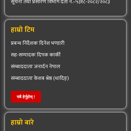
सूचना तथा प्रसारण विभाग दर्ता नं.–५३१८-२०८२/२०८३
हाम्रो टिम
प्रबन्ध निर्देशकः दिनेश भण्डारी
सह-सम्पादकः दिपक कार्की
संम्बाददाताः जनार्दन नेपाल
संम्बाददाताः केशब श्रेष्ठ (धादिङ्)
सबै हेर्नुहोस् !
हाम्रो बारे