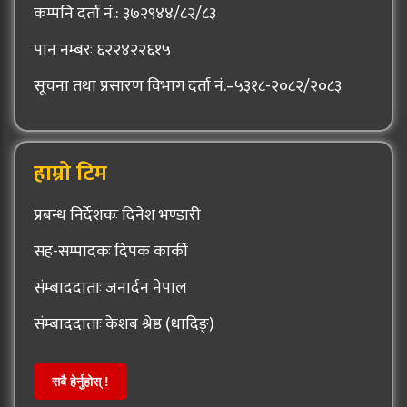
कम्पनि दर्ता नं.: ३७२९४४/८२/८३
पान नम्बरः ६२२४२२६१५
सूचना तथा प्रसारण विभाग दर्ता नं.–५३१८-२०८२/२०८३
हाम्रो टिम
प्रबन्ध निर्देशकः दिनेश भण्डारी
सह-सम्पादकः दिपक कार्की
संम्बाददाताः जनार्दन नेपाल
संम्बाददाताः केशब श्रेष्ठ (धादिङ्)
सबै हेर्नुहोस् !